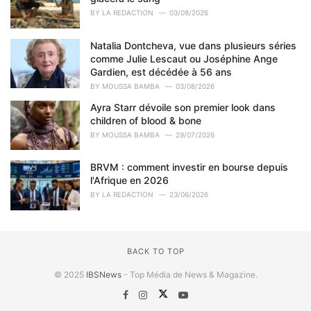
BY
LA REDACTION
03/08/2026
Natalia Dontcheva, vue dans plusieurs séries
comme Julie Lescaut ou Joséphine Ange
Gardien, est décédée à 56 ans
BY
MOUSSA BAMBA
03/08/2026
Ayra Starr dévoile son premier look dans
children of blood & bone
BY
MOUSSA BAMBA
29/07/2026
BRVM : comment investir en bourse depuis
l'Afrique en 2026
BY
LA REDACTION
23/06/2026
BACK TO TOP
© 2025
IBSNews
- Top Média de News & Magazine.