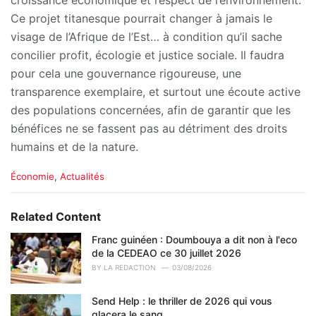
croissance économique et respect de l’environnement.
Ce projet titanesque pourrait changer à jamais le
visage de l’Afrique de l’Est… à condition qu’il sache
concilier profit, écologie et justice sociale. Il faudra
pour cela une gouvernance rigoureuse, une
transparence exemplaire, et surtout une écoute active
des populations concernées, afin de garantir que les
bénéfices ne se fassent pas au détriment des droits
humains et de la nature.
C
Économie
,
Actualités
a
t
e
Related Content
g
o
Franc guinéen : Doumbouya a dit non à l'eco
r
de la CEDEAO ce 30 juillet 2026
i
BY
LA REDACTION
03/08/2026
e
s
Send Help : le thriller de 2026 qui vous
:
glacera le sang