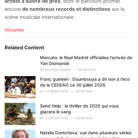
artiste à suivre de près
, dont le parcours promet
encore
de nombreux records et distinctions
sur la
scène musicale internationale.
C
Actualités
a
t
e
Related Content
g
o
Mercato: le Real Madrid officialise l'arrivée de
r
Yan Diomandé
i
BY
MOUSSA BAMBA
06/08/2026
e
Franc guinéen : Doumbouya a dit non à l'eco
s
de la CEDEAO ce 30 juillet 2026
:
BY
LA REDACTION
03/08/2026
Send Help : le thriller de 2026 qui vous
glacera le sang
BY
LA REDACTION
03/08/2026
Natalia Dontcheva, vue dans plusieurs séries