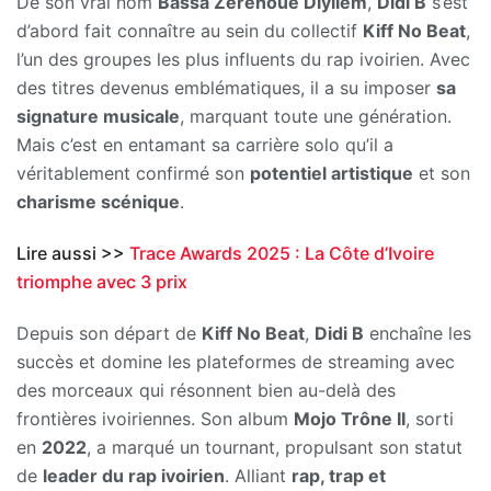
De son vrai nom
Bassa Zéréhoué Diyilem
,
Didi B
s’est
d’abord fait connaître au sein du collectif
Kiff No Beat
,
l’un des groupes les plus influents du rap ivoirien. Avec
des titres devenus emblématiques, il a su imposer
sa
signature musicale
, marquant toute une génération.
Mais c’est en entamant sa carrière solo qu’il a
véritablement confirmé son
potentiel artistique
et son
charisme scénique
.
Lire aussi >>
Trace Awards 2025 : La Côte d’Ivoire
triomphe avec 3 prix
Depuis son départ de
Kiff No Beat
,
Didi B
enchaîne les
succès et domine les plateformes de streaming avec
des morceaux qui résonnent bien au-delà des
frontières ivoiriennes. Son album
Mojo Trône II
, sorti
en
2022
, a marqué un tournant, propulsant son statut
de
leader du rap ivoirien
. Alliant
rap, trap et