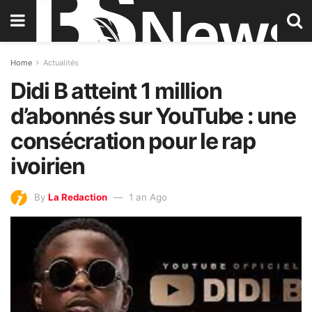
Home
Actualités
Didi B atteint 1 million
d’abonnés sur YouTube : une
consécration pour le rap
ivoirien
By
La Redaction
1 an Ago