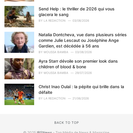
s
Send Help : le thriller de 2026 qui vous
:
glacera le sang
BY
LA REDACTION
03/08/2026
Natalia Dontcheva, vue dans plusieurs séries
comme Julie Lescaut ou Joséphine Ange
Gardien, est décédée à 56 ans
BY
MOUSSA BAMBA
03/08/2026
Ayra Starr dévoile son premier look dans
children of blood & bone
BY
MOUSSA BAMBA
29/07/2026
Christ Inao Oulaï : la pépite qui brille dans la
défaite
BY
LA REDACTION
21/06/2026
BACK TO TOP
© 2025
IBSNews
- Top Média de News & Magazine.