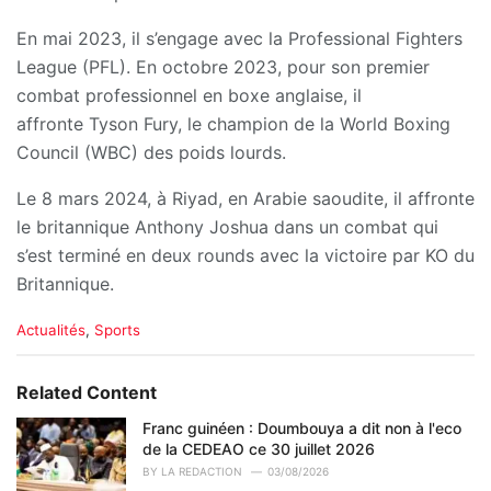
En mai 2023, il s’engage avec la Professional Fighters
League (PFL). En octobre 2023, pour son premier
combat professionnel en boxe anglaise, il
affronte Tyson Fury, le champion de la World Boxing
Council (WBC) des poids lourds.
Le 8 mars 2024, à Riyad, en Arabie saoudite, il affronte
le britannique Anthony Joshua dans un combat qui
s’est terminé en deux rounds avec la victoire par KO du
Britannique.
C
Actualités
,
Sports
a
t
e
Related Content
g
o
Franc guinéen : Doumbouya a dit non à l'eco
r
de la CEDEAO ce 30 juillet 2026
i
BY
LA REDACTION
03/08/2026
e