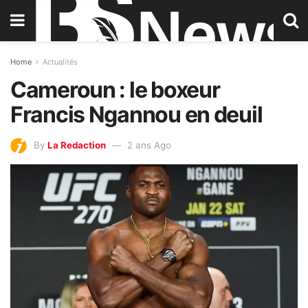
Home
Actualités
Cameroun : le boxeur
Francis Ngannou en deuil
By
La Redaction
2 ans Ago