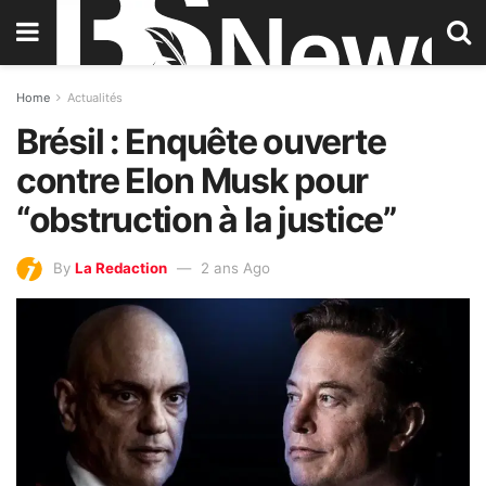
Home
Actualités
Brésil : Enquête ouverte
contre Elon Musk pour
“obstruction à la justice”
By
La Redaction
2 ans Ago