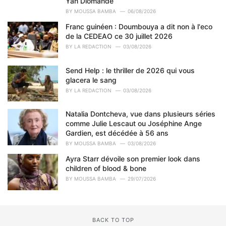
Yan Diomandé
i
BY
MOUSSA BAMBA
06/08/2026
e
Franc guinéen : Doumbouya a dit non à l'eco
s
de la CEDEAO ce 30 juillet 2026
:
BY
LA REDACTION
03/08/2026
Send Help : le thriller de 2026 qui vous
glacera le sang
BY
LA REDACTION
03/08/2026
Natalia Dontcheva, vue dans plusieurs séries
comme Julie Lescaut ou Joséphine Ange
Gardien, est décédée à 56 ans
BY
MOUSSA BAMBA
03/08/2026
Ayra Starr dévoile son premier look dans
children of blood & bone
BY
MOUSSA BAMBA
29/07/2026
BACK TO TOP