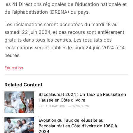
les 41 Directions régionales de l’éducation nationale et
de l’alphabétisation (DRENA) du pays.
Les réclamations seront acceptées du mardi 18 au
samedi 22 juin 2024, et ces recours sont entièrement
gratuits dans tous les centres. Les résultats des
réclamations seront publiés le lundi 24 juin 2024 à 14
heures.
C
Education
a
t
e
Related Content
g
o
Baccalauréat 2024 : Un Taux de Réussite en
r
Hausse en Côte d'Ivoire
i
BY
LA REDACTION
17/02/2026
e
s
Évolution du Taux de Réussite au
:
Baccalauréat en Côte d'Ivoire de 1960 à
2024