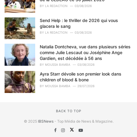
BY
LA REDACTION
03/08/2026
Send Help : le thriller de 2026 qui vous
glacera le sang
BY
LA REDACTION
03/08/2026
Natalia Dontcheva, vue dans plusieurs séries
comme Julie Lescaut ou Joséphine Ange
Gardien, est décédée à 56 ans
BY
MOUSSA BAMBA
03/08/2026
Ayra Starr dévoile son premier look dans
children of blood & bone
BY
MOUSSA BAMBA
29/07/2026
BACK TO TOP
© 2025
IBSNews
- Top Média de News & Magazine.