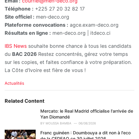
Email :
courriel@men-deco.org
Téléphone :
+225 27 20 32 82 17
Site officiel :
men-deco.org
Plateforme convocations :
agce.exam-deco.org
Résultats en ligne :
men-deco.org | itdeco.ci
IBS News
souhaite bonne chance à tous les candidats
du
BAC 2026
Restez concentrés, gérez votre temps
sur les copies, et faites confiance à votre préparation.
La Côte d’Ivoire est fière de vous !
C
Actualités
a
t
e
Related Content
g
o
Mercato: le Real Madrid officialise l'arrivée de
r
Yan Diomandé
i
BY
MOUSSA BAMBA
06/08/2026
e
Franc guinéen : Doumbouya a dit non à l'eco
s
de la CEDEAO ce 30 juillet 2026
: