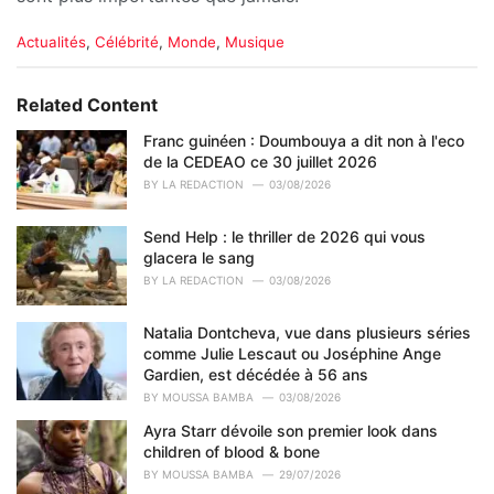
C
Actualités
,
Célébrité
,
Monde
,
Musique
a
t
e
Related Content
g
o
Franc guinéen : Doumbouya a dit non à l'eco
r
de la CEDEAO ce 30 juillet 2026
i
BY
LA REDACTION
03/08/2026
e
s
Send Help : le thriller de 2026 qui vous
:
glacera le sang
BY
LA REDACTION
03/08/2026
Natalia Dontcheva, vue dans plusieurs séries
comme Julie Lescaut ou Joséphine Ange
Gardien, est décédée à 56 ans
BY
MOUSSA BAMBA
03/08/2026
Ayra Starr dévoile son premier look dans
children of blood & bone
BY
MOUSSA BAMBA
29/07/2026