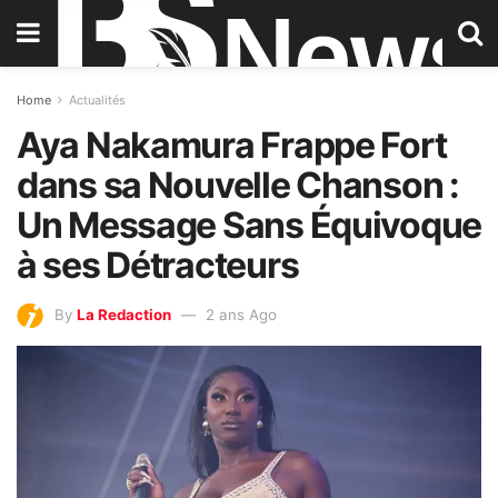
Home
Actualités
Aya Nakamura Frappe Fort
dans sa Nouvelle Chanson :
Un Message Sans Équivoque
à ses Détracteurs
By
La Redaction
2 ans Ago