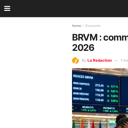
Home
Économie
BRVM : commen
2026
By
La Redaction
1 m