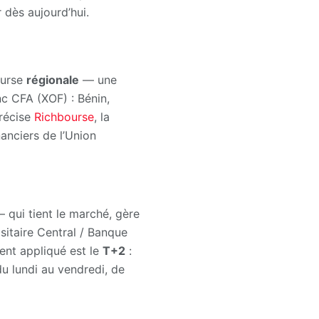
 dès aujourd’hui.
ourse
régionale
— une
nc CFA (XOF) : Bénin,
précise
Richbourse
, la
anciers de l’Union
qui tient le marché, gère
itaire Central / Banque
ment appliqué est le
T+2
:
du lundi au vendredi, de