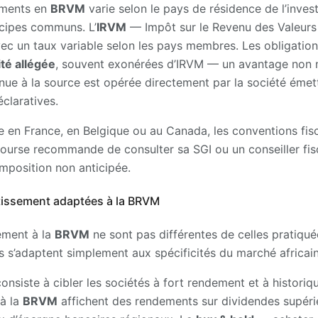
sements en
BRVM
varie selon le pays de résidence de l’invest
cipes communs. L’
IRVM
— Impôt sur le Revenu des Valeurs 
ec un taux variable selon les pays membres. Les obligation
ité allégée
, souvent exonérées d’IRVM — un avantage non n
nue à la source est opérée directement par la société émett
claratives.
ne en France, en Belgique ou au Canada, les conventions fis
bourse recommande de consulter sa SGI ou un conseiller fisca
imposition non anticipée.
stissement adaptées à la BRVM
sement à la
BRVM
ne sont pas différentes de celles pratiqu
 s’adaptent simplement aux spécificités du marché africain
onsiste à cibler les sociétés à fort rendement et à historiqu
 à la
BRVM
affichent des rendements sur dividendes supér