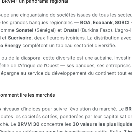
la BRVM : un panorama régional
upe une cinquantaine de sociétés issues de tous les secte
 les grandes banques régionales —
BOA, Ecobank, SGBCI
—
s comme
Sonatel
(Sénégal) et
Onatel
(Burkina Faso). L’agro-i
I
et
Sucrivoire
, deux fleurons ivoiriens. La distribution ave
vo Energy
complètent un tableau sectoriel diversifié.
n ou de la diaspora, cette diversité est une aubaine. Investi
éelle de l’Afrique de l’Ouest — ses banques, ses entreprises
n épargne au service du développement du continent tout en
comment lire les marchés
 niveaux d’indices pour suivre l’évolution du marché. Le
BR
 toutes les sociétés cotées, pondérées par leur capitalisation
rché. Le
BRVM 30
concentre les
30 valeurs les plus liquid
’indice de référence pour les investisseurs actifs. Enfin,
7 i