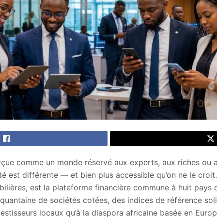
rçue comme un monde réservé aux experts, aux riches ou 
ité est différente — et bien plus accessible qu’on ne le croit
bilières, est la plateforme financière commune à huit pays
quantaine de sociétés cotées, des indices de référence so
vestisseurs locaux qu’à la diaspora africaine basée en Eur