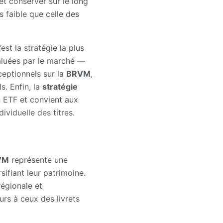
t conserver sur le long
us faible que celle des
est la stratégie la plus
aluées par le marché —
eptionnels sur la
BRVM
,
s. Enfin, la
stratégie
n ETF et convient aux
ividuelle des titres.
VM
représente une
sifiant leur patrimoine.
régionale et
rs à ceux des livrets