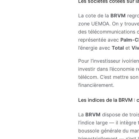
Les sociétés cotées sur 
La cote de la
BRVM
regro
zone UEMOA. On y trouve
des télécommunication
représentée avec
Palm-C
l’énergie avec
Total
et
Vi
Pour l’investisseur ivoirie
investir dans l’économie r
télécom. C’est mettre so
financièrement.
Les indices de la BRVM : 
La
BRVM
dispose de trois
l’indice large — il intègre
boussole générale du ma
trimestriellement — c’est l