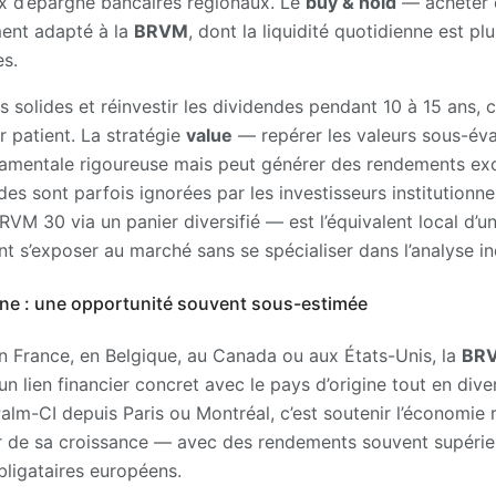
ux d’épargne bancaires régionaux. Le
buy & hold
— acheter e
ment adapté à la
BRVM
, dont la liquidité quotidienne est pl
s.
 solides et réinvestir les dividendes pendant 10 à 15 ans, c’
ur patient. La stratégie
value
— repérer les valeurs sous-év
damentale rigoureuse mais peut générer des rendements exc
des sont parfois ignorées par les investisseurs institutionnel
RVM 30 via un panier diversifié — est l’équivalent local d’u
nt s’exposer au marché sans se spécialiser dans l’analyse ind
nne : une opportunité souvent sous-estimée
 en France, en Belgique, au Canada ou aux États-Unis, la
BR
n lien financier concret avec le pays d’origine tout en diver
alm-CI depuis Paris ou Montréal, c’est soutenir l’économie 
r de sa croissance — avec des rendements souvent supérieu
ligataires européens.