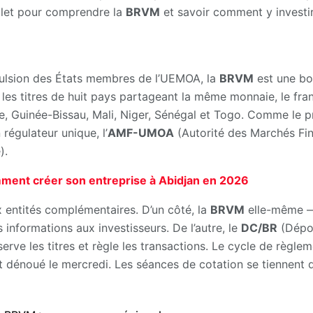
plet pour comprendre la
BRVM
et savoir comment y investir
ulsion des États membres de l’UEMOA, la
BRVM
est une b
 les titres de huit pays partageant la même monnaie, le fra
re, Guinée-Bissau, Mali, Niger, Sénégal et Togo. Comme le 
régulateur unique, l’
AMF-UMOA
(Autorité des Marchés Fin
).
mment créer son entreprise à Abidjan en 2026
 entités complémentaires. D’un côté, la
BRVM
elle-même — 
s informations aux investisseurs. De l’autre, le
DC/BR
(Dépos
rve les titres et règle les transactions. Le cycle de règle
st dénoué le mercredi. Les séances de cotation se tiennent 