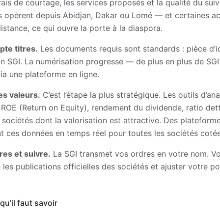
ais de courtage, les services proposés et la qualité du sui
s opèrent depuis Abidjan, Dakar ou Lomé — et certaines a
stance, ce qui ouvre la porte à la diaspora.
te titres.
Les documents requis sont standards : pièce d’ide
on SGI. La numérisation progresse — de plus en plus de SG
a une plateforme en ligne.
es valeurs.
C’est l’étape la plus stratégique. Les outils d’
, ROE (Return on Equity), rendement du dividende, ratio de
s sociétés dont la valorisation est attractive. Des platefo
 ces données en temps réel pour toutes les sociétés coté
res et suivre.
La SGI transmet vos ordres en votre nom. Vot
e les publications officielles des sociétés et ajuster votre por
qu’il faut savoir