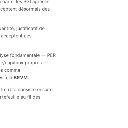
vi parmi les SGI agréées
cceptent désormais des
ntité, justificatif de
I acceptent ces
analyse fondamentale — PER
tte/capitaux propres —
rmes comme
es à la
BRVM
.
re rôle consiste ensuite
tefeuille au fil des