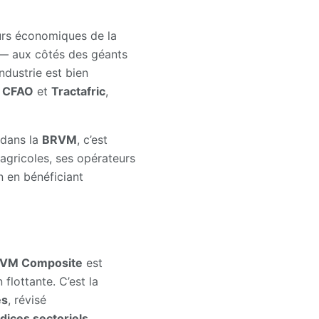
urs économiques de la
 aux côtés des géants
ndustrie est bien
c
CFAO
et
Tractafric
,
r dans la
BRVM
, c’est
 agricoles, ses opérateurs
 en bénéficiant
VM Composite
est
 flottante. C’est la
es
, révisé
ndices sectoriels