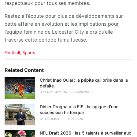
respectueux pour tous ses membres.
Restez à l’écoute pour plus de développements sur
cette affaire en évolution et les implications pour
l’équipe féminine de Leicester City alors qu’elle
traverse cette période tumultueuse.
C
Football
,
Sports
a
t
e
Related Content
g
o
Christ Inao Oulaï : la pépite qui brille dans la
r
défaite
i
BY
LA REDACTION
21/06/2026
e
s
Didier Drogba à la FIF : la logique d'une
:
succession historique
BY
OGOUBLI
16/06/2026
NFL Draft 2026 : les 5 talents à surveiller aux