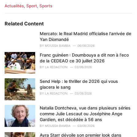
C
Actualités
,
Sport
,
Sports
a
t
e
Related Content
g
o
Mercato: le Real Madrid officialise l'arrivée de
r
Yan Diomandé
i
BY
MOUSSA BAMBA
06/08/2026
e
Franc guinéen : Doumbouya a dit non à l'eco
s
de la CEDEAO ce 30 juillet 2026
:
BY
LA REDACTION
03/08/2026
Send Help : le thriller de 2026 qui vous
glacera le sang
BY
LA REDACTION
03/08/2026
Natalia Dontcheva, vue dans plusieurs séries
comme Julie Lescaut ou Joséphine Ange
Gardien, est décédée à 56 ans
BY
MOUSSA BAMBA
03/08/2026
Ayra Starr dévoile son premier look dans