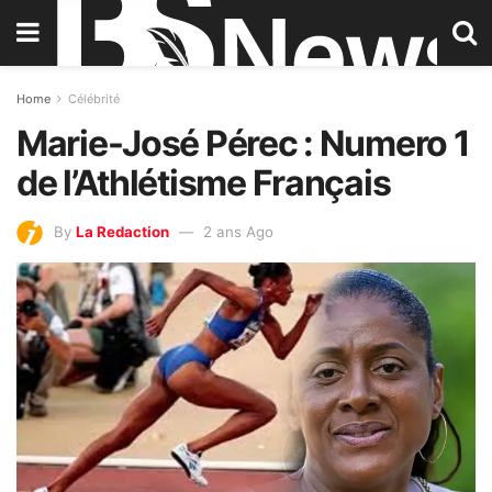
Home
Célébrité
Marie-José Pérec : Numero 1
de l’Athlétisme Français
By
La Redaction
2 ans Ago