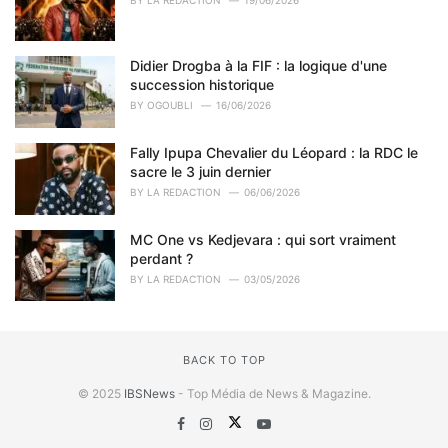
Didier Drogba à la FIF : la logique d'une
succession historique
BY
OGOUBLI
16/06/2026
Fally Ipupa Chevalier du Léopard : la RDC le
sacre le 3 juin dernier
BY
LA REDACTION
06/06/2026
MC One vs Kedjevara : qui sort vraiment
perdant ?
BY
LA REDACTION
03/05/2026
BACK TO TOP
© 2025
IBSNews
- Top Média de News & Magazine.