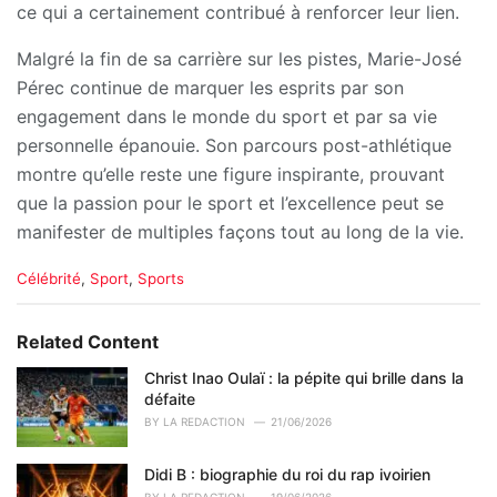
ce qui a certainement contribué à renforcer leur lien.
Malgré la fin de sa carrière sur les pistes, Marie-José
Pérec continue de marquer les esprits par son
engagement dans le monde du sport et par sa vie
personnelle épanouie. Son parcours post-athlétique
montre qu’elle reste une figure inspirante, prouvant
que la passion pour le sport et l’excellence peut se
manifester de multiples façons tout au long de la vie.
C
Célébrité
,
Sport
,
Sports
a
t
e
Related Content
g
o
Christ Inao Oulaï : la pépite qui brille dans la
r
défaite
i
BY
LA REDACTION
21/06/2026
e
s
Didi B : biographie du roi du rap ivoirien
:
BY
LA REDACTION
19/06/2026