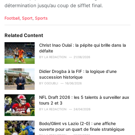
détermination jusqu’au coup de sifflet final.
C
Football
,
Sport
,
Sports
a
t
e
Related Content
g
o
Christ Inao Oulaï : la pépite qui brille dans la
r
défaite
i
BY
LA REDACTION
21/06/2026
e
s
Didier Drogba à la FIF : la logique d'une
:
succession historique
BY
OGOUBLI
16/06/2026
NFL Draft 2026 : les 5 talents à surveiller aux
tours 2 et 3
BY
LA REDACTION
24/04/2026
Bodo/Glimt vs Lazio (2-0) : une affiche
ouverte pour un quart de finale stratégique