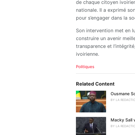
de chaque citoyen ivoirie
nationale. Il a exprimé so
pour s’engager dans la soci
Son intervention met en lu
construire un avenir meill
transparence et l’intégrit
ivoirienne.
C
Politiques
a
t
e
Related Content
g
o
Ousmane Son
r
BY
LA REDACTI
i
e
s
Macky Sall ve
:
BY
LA REDACTI