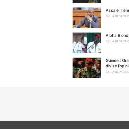
Assalé Tiémo
BY
LA REDACTI
Alpha Blond
BY
LA REDACTI
Guinée : Gr
divise l’opin
BY
LA REDACTI