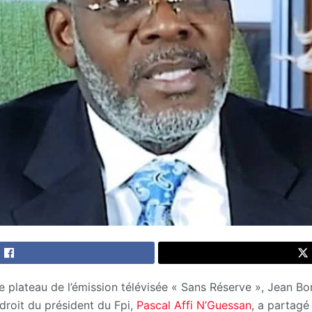
e plateau de l’émission télévisée « Sans Réserve », Jean Bon
droit du président du Fpi,
Pascal Affi N’Guessan
, a partagé 