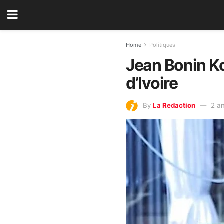
Home
Politiques
Jean Bonin Ko
d’Ivoire
By
La Redaction
2 a