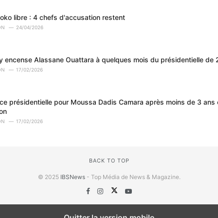
ko libre : 4 chefs d'accusation restent
ON
24/04/2026
y encense Alassane Ouattara à quelques mois du présidentielle de
ON
17/02/2026
âce présidentielle pour Moussa Dadis Camara après moins de 3 ans e
ion
ON
17/02/2026
BACK TO TOP
© 2025
IBSNews
- Top Média de News & Magazine.
Quitter la version mobile