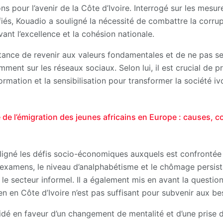
ions pour l’avenir de la Côte d’Ivoire. Interrogé sur les mesu
és, Kouadio a souligné la nécessité de combattre la corrupti
ant l’excellence et la cohésion nationale.
rtance de revenir aux valeurs fondamentales et de ne pas se 
mment sur les réseaux sociaux. Selon lui, il est crucial de 
formation et la sensibilisation pour transformer la société i
e l’émigration des jeunes africains en Europe : causes, 
igné les défis socio-économiques auxquels est confrontée l
 examens, le niveau d’analphabétisme et le chômage persis
s le secteur informel. Il a également mis en avant la questio
n en Côte d’Ivoire n’est pas suffisant pour subvenir aux bes
laidé en faveur d’un changement de mentalité et d’une prise 