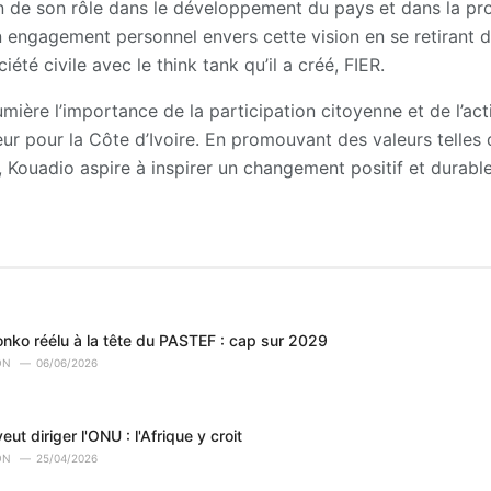
n de son rôle dans le développement du pays et dans la pr
n engagement personnel envers cette vision en se retirant de
été civile avec le think tank qu’il a créé, FIER.
mière l’importance de la participation citoyenne et de l’act
eur pour la Côte d’Ivoire. En promouvant des valeurs telles q
é, Kouadio aspire à inspirer un changement positif et durabl
ko réélu à la tête du PASTEF : cap sur 2029
ON
06/06/2026
ut diriger l'ONU : l'Afrique y croit
ON
25/04/2026