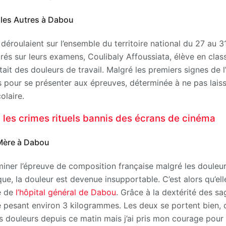
les Autres à Dabou
éroulaient sur l’ensemble du territoire national du 27 au 31
rés sur leurs examens, Coulibaly Affoussiata, élève en cl
it des douleurs de travail. Malgré les premiers signes de l
 pour se présenter aux épreuves, déterminée à ne pas lais
olaire.
: les crimes rituels bannis des écrans de cinéma
Mère à Dabou
rminer l’épreuve de composition française malgré les douleu
ue, la douleur est devenue insupportable. C’est alors qu’el
é de
l’hôpital général de Dabou
. Grâce à la dextérité des s
le pesant environ 3 kilogrammes. Les deux se portent bien
les douleurs depuis ce matin mais j’ai pris mon courage pour 