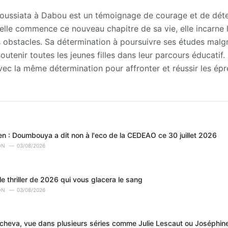
ffoussiata à Dabou est un témoignage de courage et de dét
’elle commence ce nouveau chapitre de sa vie, elle incarne l’
 obstacles. Sa détermination à poursuivre ses études malgr
outenir toutes les jeunes filles dans leur parcours éducatif.
avec la même détermination pour affronter et réussir les é
en : Doumbouya a dit non à l'eco de la CEDEAO ce 30 juillet 2026
ON
03/08/2026
le thriller de 2026 qui vous glacera le sang
ON
03/08/2026
tcheva, vue dans plusieurs séries comme Julie Lescaut ou Joséphi