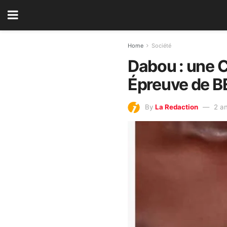
Home
Société
Dabou : une 
Épreuve de 
By
La Redaction
2 a