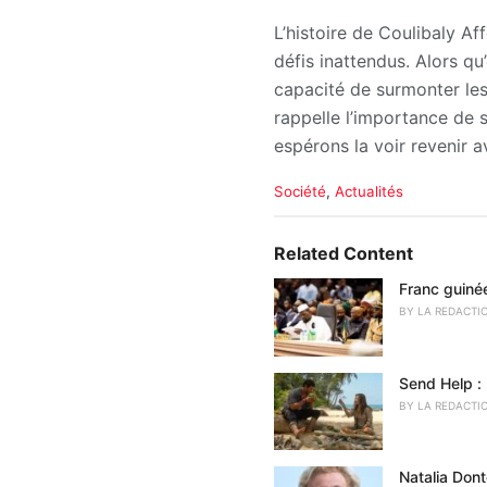
L’histoire de Coulibaly A
défis inattendus. Alors qu
capacité de surmonter les
rappelle l’importance de s
espérons la voir revenir 
C
Société
,
Actualités
a
t
e
Related Content
g
o
Franc guiné
r
BY
LA REDACTI
i
e
s
Send Help : 
:
BY
LA REDACTI
Natalia Don