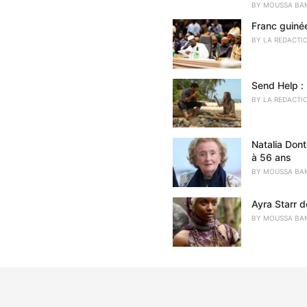
r
BY
MOUSSA BA
i
Franc guiné
e
s
BY
LA REDACTI
:
Send Help : 
BY
LA REDACTI
Natalia Don
à 56 ans
BY
MOUSSA BA
Ayra Starr d
BY
MOUSSA BA