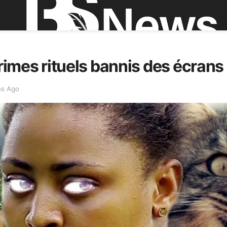
 crimes rituels bannis des écran
ns Ago