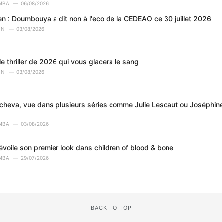
MBA
06/08/2026
en : Doumbouya a dit non à l'eco de la CEDEAO ce 30 juillet 2026
ON
03/08/2026
le thriller de 2026 qui vous glacera le sang
ON
03/08/2026
tcheva, vue dans plusieurs séries comme Julie Lescaut ou Joséphi
MBA
03/08/2026
évoile son premier look dans children of blood & bone
MBA
29/07/2026
BACK TO TOP