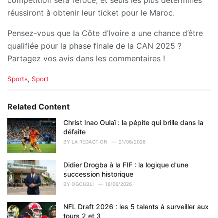
réussiront à obtenir leur ticket pour le Maroc.
Pensez-vous que la Côte d’Ivoire a une chance d’être
qualifiée pour la phase finale de la CAN 2025 ?
Partagez vos avis dans les commentaires !
C
Sports
,
Sport
a
t
e
Related Content
g
o
Christ Inao Oulaï : la pépite qui brille dans la
r
défaite
i
BY
LA REDACTION
21/06/2026
e
s
Didier Drogba à la FIF : la logique d'une
:
succession historique
BY
OGOUBLI
16/06/2026
NFL Draft 2026 : les 5 talents à surveiller aux
tours 2 et 3