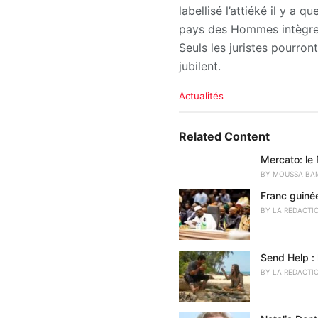
labellisé l’attiéké il y a
pays des Hommes intègres
Seuls les juristes pourront
jubilent.
C
Actualités
a
t
e
Related Content
g
o
Mercato: le 
r
BY
MOUSSA BA
i
Franc guiné
e
s
BY
LA REDACTI
:
Send Help : 
BY
LA REDACTI