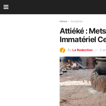
Home
Actualités
Attiéké : Met
Immatériel C
By
La Redaction
2 a