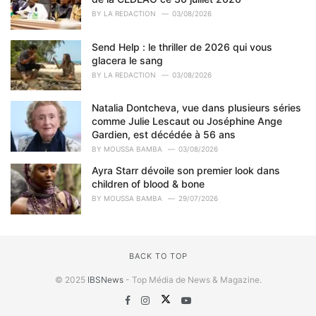
BY
LA REDACTION
03/08/2026
Send Help : le thriller de 2026 qui vous
glacera le sang
BY
LA REDACTION
03/08/2026
Natalia Dontcheva, vue dans plusieurs séries
comme Julie Lescaut ou Joséphine Ange
Gardien, est décédée à 56 ans
BY
MOUSSA BAMBA
03/08/2026
Ayra Starr dévoile son premier look dans
children of blood & bone
BY
MOUSSA BAMBA
29/07/2026
BACK TO TOP
© 2025
IBSNews
- Top Média de News & Magazine.