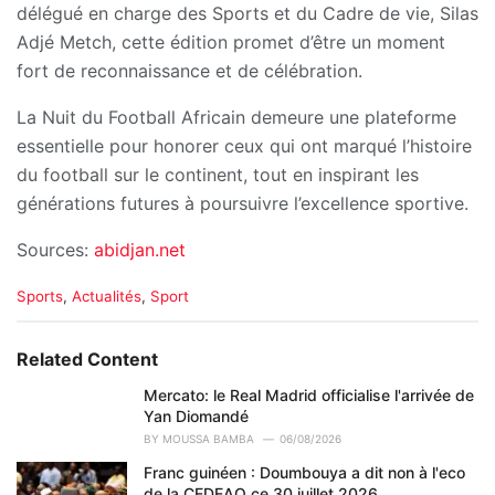
délégué en charge des Sports et du Cadre de vie, Silas
Adjé Metch, cette édition promet d’être un moment
fort de reconnaissance et de célébration.
La Nuit du Football Africain demeure une plateforme
essentielle pour honorer ceux qui ont marqué l’histoire
du football sur le continent, tout en inspirant les
générations futures à poursuivre l’excellence sportive.
Sources:
abidjan.net
C
Sports
,
Actualités
,
Sport
a
t
e
Related Content
g
o
Mercato: le Real Madrid officialise l'arrivée de
r
Yan Diomandé
i
BY
MOUSSA BAMBA
06/08/2026
e
Franc guinéen : Doumbouya a dit non à l'eco
s
de la CEDEAO ce 30 juillet 2026
: