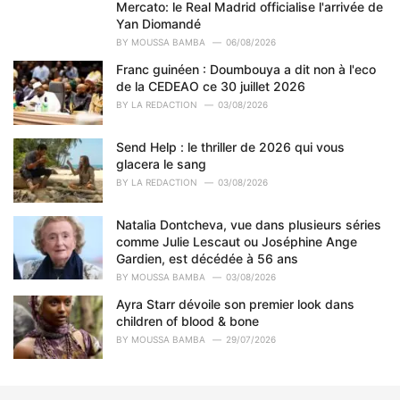
o
Mercato: le Real Madrid officialise l'arrivée de
r
Yan Diomandé
i
BY
MOUSSA BAMBA
06/08/2026
e
Franc guinéen : Doumbouya a dit non à l'eco
s
de la CEDEAO ce 30 juillet 2026
:
BY
LA REDACTION
03/08/2026
Send Help : le thriller de 2026 qui vous
glacera le sang
BY
LA REDACTION
03/08/2026
Natalia Dontcheva, vue dans plusieurs séries
comme Julie Lescaut ou Joséphine Ange
Gardien, est décédée à 56 ans
BY
MOUSSA BAMBA
03/08/2026
Ayra Starr dévoile son premier look dans
children of blood & bone
BY
MOUSSA BAMBA
29/07/2026