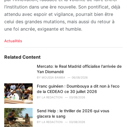
l’institution dans une ère nouvelle. Son pontificat, déjà
attendu avec espoir et vigilance, pourrait bien être
celui des grandes mutations, mais aussi du retour à
une foi ancrée, exigeante et humble.
C
Actualités
a
t
e
Related Content
g
o
Mercato: le Real Madrid officialise l'arrivée de
r
Yan Diomandé
i
BY
MOUSSA BAMBA
06/08/2026
e
Franc guinéen : Doumbouya a dit non à l'eco
s
de la CEDEAO ce 30 juillet 2026
:
BY
LA REDACTION
03/08/2026
Send Help : le thriller de 2026 qui vous
glacera le sang
BY
LA REDACTION
03/08/2026