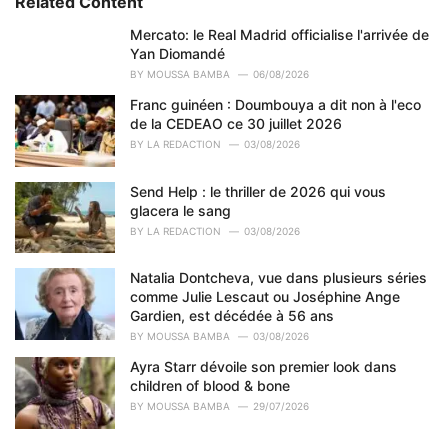
Related Content
g
o
Mercato: le Real Madrid officialise l'arrivée de
r
Yan Diomandé
i
BY
MOUSSA BAMBA
06/08/2026
e
Franc guinéen : Doumbouya a dit non à l'eco
s
de la CEDEAO ce 30 juillet 2026
:
BY
LA REDACTION
03/08/2026
Send Help : le thriller de 2026 qui vous
glacera le sang
BY
LA REDACTION
03/08/2026
Natalia Dontcheva, vue dans plusieurs séries
comme Julie Lescaut ou Joséphine Ange
Gardien, est décédée à 56 ans
BY
MOUSSA BAMBA
03/08/2026
Ayra Starr dévoile son premier look dans
children of blood & bone
BY
MOUSSA BAMBA
29/07/2026