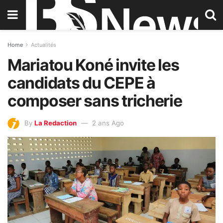
Home
Actualités
Mariatou Koné invite les
candidats du CEPE à
composer sans tricherie
By
La Redaction
2 ans Ago