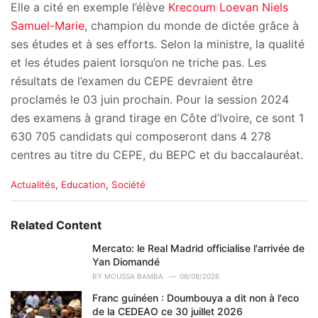
Elle a cité en exemple l’élève
Krecoum Loevan Niels
Samuel-Marie
, champion du monde de dictée grâce à
ses études et à ses efforts. Selon la ministre, la qualité
et les études paient lorsqu’on ne triche pas. Les
résultats de l’examen du CEPE devraient être
proclamés le 03 juin prochain. Pour la session 2024
des examens à grand tirage en Côte d’Ivoire, ce sont 1
630 705 candidats qui composeront dans 4 278
centres au titre du CEPE, du BEPC et du baccalauréat.
C
Actualités
,
Education
,
Société
a
t
e
Related Content
g
o
Mercato: le Real Madrid officialise l'arrivée de
r
Yan Diomandé
i
BY
MOUSSA BAMBA
06/08/2026
e
Franc guinéen : Doumbouya a dit non à l'eco
s
de la CEDEAO ce 30 juillet 2026
: