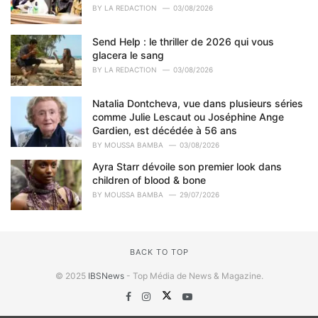
BY
LA REDACTION
03/08/2026
Send Help : le thriller de 2026 qui vous
glacera le sang
BY
LA REDACTION
03/08/2026
Natalia Dontcheva, vue dans plusieurs séries
comme Julie Lescaut ou Joséphine Ange
Gardien, est décédée à 56 ans
BY
MOUSSA BAMBA
03/08/2026
Ayra Starr dévoile son premier look dans
children of blood & bone
BY
MOUSSA BAMBA
29/07/2026
BACK TO TOP
© 2025
IBSNews
- Top Média de News & Magazine.