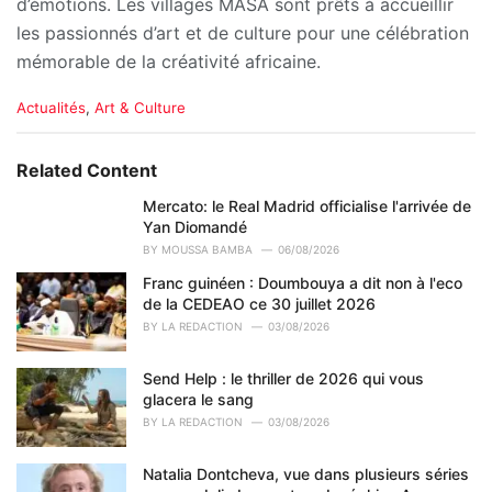
d’émotions. Les villages MASA sont prêts à accueillir
les passionnés d’art et de culture pour une célébration
mémorable de la créativité africaine.
C
Actualités
,
Art & Culture
a
t
e
Related Content
g
o
Mercato: le Real Madrid officialise l'arrivée de
r
Yan Diomandé
i
BY
MOUSSA BAMBA
06/08/2026
e
Franc guinéen : Doumbouya a dit non à l'eco
s
de la CEDEAO ce 30 juillet 2026
:
BY
LA REDACTION
03/08/2026
Send Help : le thriller de 2026 qui vous
glacera le sang
BY
LA REDACTION
03/08/2026
Natalia Dontcheva, vue dans plusieurs séries