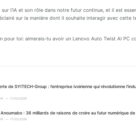
t sur l’IA et son rôle dans notre futur continue, et il est ess
 éclairé sur la manière dont il souhaite interagir avec cette
ion pour toi: aimerais-tu avoir un Lenovo Auto Twist AI PC
rte de SYITECH-Group : l’entreprise ivoirienne qui révolutionne l’indu
ON
17/02/2026
Anoumabo : 36 milliards de raisons de croire au futur numérique de l
ON
17/02/2026