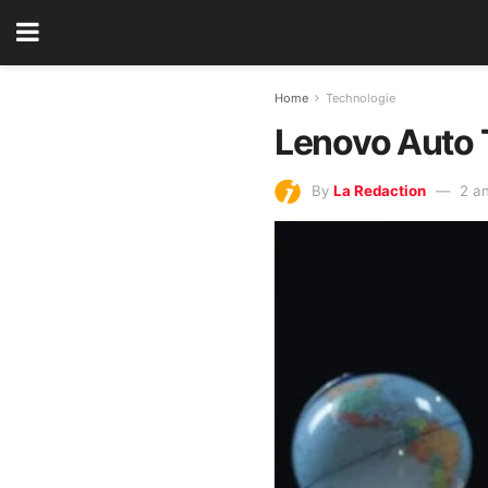
Home
Technologie
Lenovo Auto T
By
La Redaction
2 a