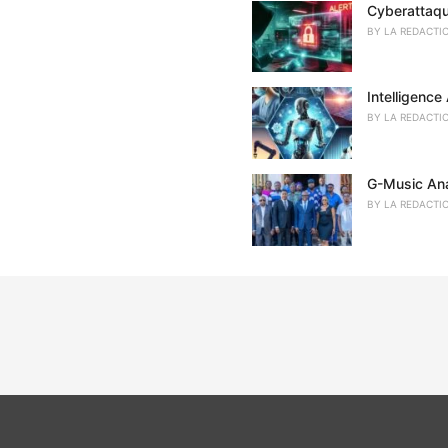
Cyberattaque
BY
LA REDACTI
Intelligence
BY
LA REDACTI
G-Music Anal
BY
LA REDACTI