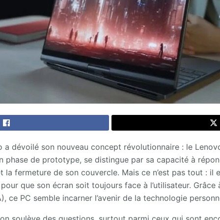
o a dévoilé son nouveau concept révolutionnaire : le Lenov
en phase de prototype, se distingue par sa capacité à ré
t la fermeture de son couvercle. Mais ce n’est pas tout : i
ur que son écran soit toujours face à l’utilisateur. Grâce à
 (IA), ce PC semble incarner l’avenir de la technologie personn
on soulève des questions, surtout parmi ceux qui sont enco