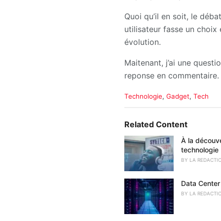
Quoi qu’il en soit, le déba
utilisateur fasse un choix
évolution.
Maitenant, j’ai une quest
reponse en commentaire.
C
Technologie
,
Gadget
,
Tech
a
t
e
Related Content
g
o
À la découve
r
technologie
i
BY
LA REDACTI
e
s
Data Center 
:
BY
LA REDACTI