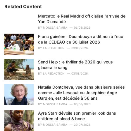
e
Related Content
g
o
Mercato: le Real Madrid officialise l'arrivée de
r
Yan Diomandé
i
BY
MOUSSA BAMBA
06/08/2026
e
Franc guinéen : Doumbouya a dit non à l'eco
s
de la CEDEAO ce 30 juillet 2026
:
BY
LA REDACTION
03/08/2026
Send Help : le thriller de 2026 qui vous
glacera le sang
BY
LA REDACTION
03/08/2026
Natalia Dontcheva, vue dans plusieurs séries
comme Julie Lescaut ou Joséphine Ange
Gardien, est décédée à 56 ans
BY
MOUSSA BAMBA
03/08/2026
Ayra Starr dévoile son premier look dans
children of blood & bone
BY
MOUSSA BAMBA
29/07/2026