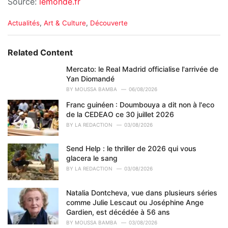
Source:
lemonde.fr
C
Actualités
,
Art & Culture
,
Découverte
a
t
e
Related Content
g
o
Mercato: le Real Madrid officialise l'arrivée de
r
Yan Diomandé
i
BY
MOUSSA BAMBA
06/08/2026
e
Franc guinéen : Doumbouya a dit non à l'eco
s
de la CEDEAO ce 30 juillet 2026
:
BY
LA REDACTION
03/08/2026
Send Help : le thriller de 2026 qui vous
glacera le sang
BY
LA REDACTION
03/08/2026
Natalia Dontcheva, vue dans plusieurs séries
comme Julie Lescaut ou Joséphine Ange
Gardien, est décédée à 56 ans
BY
MOUSSA BAMBA
03/08/2026