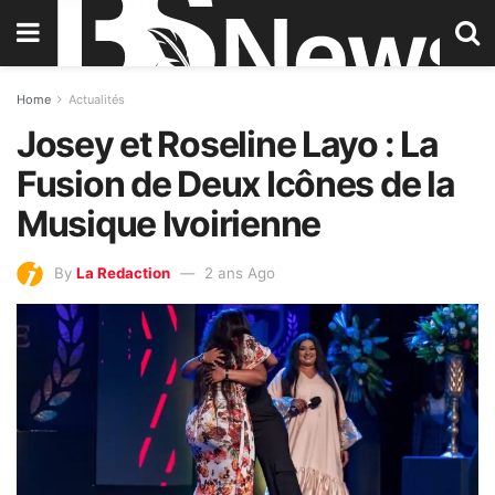
Home
Actualités
Josey et Roseline Layo : La
Fusion de Deux Icônes de la
Musique Ivoirienne
By
La Redaction
2 ans Ago