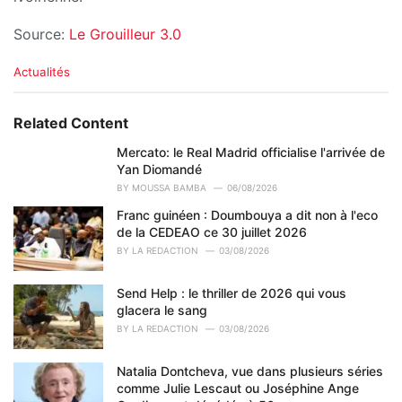
Source:
Le Grouilleur 3.0
C
Actualités
a
t
e
Related Content
g
o
Mercato: le Real Madrid officialise l'arrivée de
r
Yan Diomandé
i
BY
MOUSSA BAMBA
06/08/2026
e
Franc guinéen : Doumbouya a dit non à l'eco
s
de la CEDEAO ce 30 juillet 2026
:
BY
LA REDACTION
03/08/2026
Send Help : le thriller de 2026 qui vous
glacera le sang
BY
LA REDACTION
03/08/2026
Natalia Dontcheva, vue dans plusieurs séries
comme Julie Lescaut ou Joséphine Ange