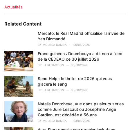
C
Actualités
a
t
e
Related Content
g
o
Mercato: le Real Madrid officialise l'arrivée de
r
Yan Diomandé
i
BY
MOUSSA BAMBA
06/08/2026
e
Franc guinéen : Doumbouya a dit non à l'eco
s
de la CEDEAO ce 30 juillet 2026
:
BY
LA REDACTION
03/08/2026
Send Help : le thriller de 2026 qui vous
glacera le sang
BY
LA REDACTION
03/08/2026
Natalia Dontcheva, vue dans plusieurs séries
comme Julie Lescaut ou Joséphine Ange
Gardien, est décédée à 56 ans
BY
MOUSSA BAMBA
03/08/2026
Ayra Starr dévoile son premier look dans