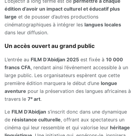
L’objectif à long terme est de
permettre à chaque
édition d’avoir un impact culturel et éducatif plus
large
et de pousser d’autres productions
cinématographiques à intégrer les
langues locales
dans leur diffusion.
Un accès ouvert au grand public
L’entrée au
FILM D’Abidjan 2025
est fixée à
10 000
francs CFA
, rendant ainsi l’événement accessible à un
large public. Les organisateurs espèrent que cette
première édition marquera le début d’une
longue
aventure
pour la préservation des langues africaines à
travers le
7ᵉ art
.
Le
FILM D’Abidjan
s’inscrit donc dans une dynamique
de
résistance culturelle
, offrant aux spectateurs un
cinéma qui leur ressemble et qui valorise leur
héritage
linguistique
. Une initiative qui, espérons-le, inspirera