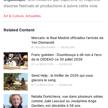
d’autres festivals et productions à suivre cette voie.
C
Art & Culture
,
Actualités
a
t
e
Related Content
g
o
Mercato: le Real Madrid officialise l'arrivée de
r
Yan Diomandé
i
BY
MOUSSA BAMBA
06/08/2026
e
Franc guinéen : Doumbouya a dit non à l'eco
s
de la CEDEAO ce 30 juillet 2026
:
BY
LA REDACTION
03/08/2026
Send Help : le thriller de 2026 qui vous
glacera le sang
BY
LA REDACTION
03/08/2026
Natalia Dontcheva, vue dans plusieurs séries
comme Julie Lescaut ou Joséphine Ange
Gardien, est décédée à 56 ans