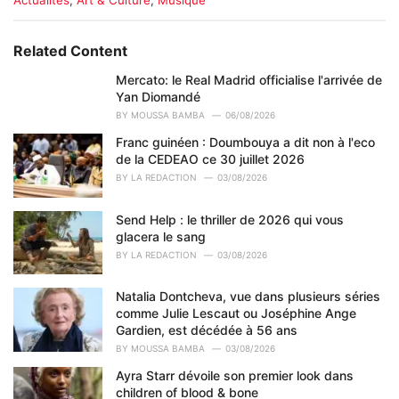
a
t
e
Related Content
g
o
Mercato: le Real Madrid officialise l'arrivée de
r
Yan Diomandé
i
BY
MOUSSA BAMBA
06/08/2026
e
Franc guinéen : Doumbouya a dit non à l'eco
s
de la CEDEAO ce 30 juillet 2026
:
BY
LA REDACTION
03/08/2026
Send Help : le thriller de 2026 qui vous
glacera le sang
BY
LA REDACTION
03/08/2026
Natalia Dontcheva, vue dans plusieurs séries
comme Julie Lescaut ou Joséphine Ange
Gardien, est décédée à 56 ans
BY
MOUSSA BAMBA
03/08/2026
Ayra Starr dévoile son premier look dans
children of blood & bone