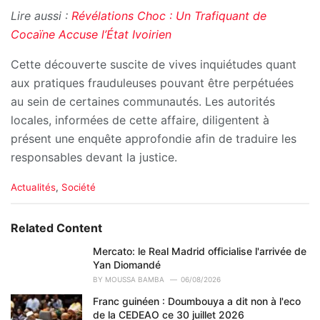
Lire aussi :
Révélations Choc : Un Trafiquant de
Cocaïne Accuse l’État Ivoirien
Cette découverte suscite de vives inquiétudes quant
aux pratiques frauduleuses pouvant être perpétuées
au sein de certaines communautés. Les autorités
locales, informées de cette affaire, diligentent à
présent une enquête approfondie afin de traduire les
responsables devant la justice.
C
Actualités
,
Société
a
t
e
Related Content
g
o
Mercato: le Real Madrid officialise l'arrivée de
r
Yan Diomandé
i
BY
MOUSSA BAMBA
06/08/2026
e
Franc guinéen : Doumbouya a dit non à l'eco
s
de la CEDEAO ce 30 juillet 2026
: