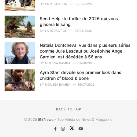
BY
LA REDACTION
03/08/2026
Send Help : le thriller de 2026 qui vous
glacera le sang
BY
LA REDACTION
03/08/2026
Natalia Dontcheva, vue dans plusieurs séries
comme Julie Lescaut ou Joséphine Ange
Gardien, est décédée à 56 ans
BY
MOUSSA BAMBA
03/08/2026
Ayra Starr dévoile son premier look dans
children of blood & bone
BY
MOUSSA BAMBA
29/07/2026
BACK TO TOP
© 2025
IBSNews
- Top Média de News & Magazine.