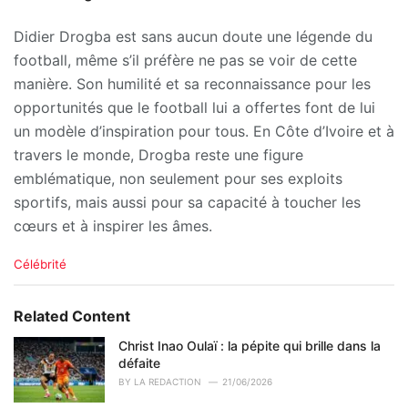
Didier Drogba est sans aucun doute une légende du
football, même s’il préfère ne pas se voir de cette
manière. Son humilité et sa reconnaissance pour les
opportunités que le football lui a offertes font de lui
un modèle d’inspiration pour tous. En Côte d’Ivoire et à
travers le monde, Drogba reste une figure
emblématique, non seulement pour ses exploits
sportifs, mais aussi pour sa capacité à toucher les
cœurs et à inspirer les âmes.
C
Célébrité
a
t
e
Related Content
g
o
Christ Inao Oulaï : la pépite qui brille dans la
r
défaite
i
BY
LA REDACTION
21/06/2026
e