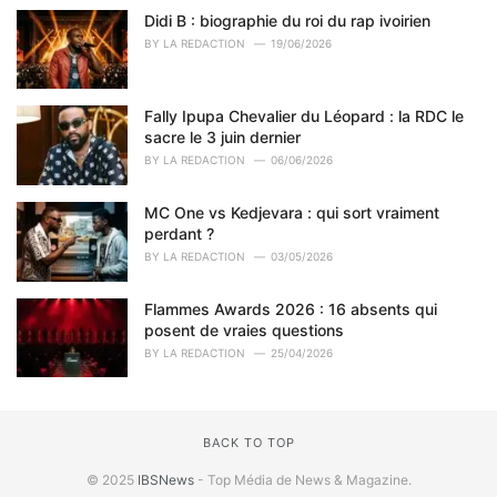
s
Didi B : biographie du roi du rap ivoirien
:
BY
LA REDACTION
19/06/2026
Fally Ipupa Chevalier du Léopard : la RDC le
sacre le 3 juin dernier
BY
LA REDACTION
06/06/2026
MC One vs Kedjevara : qui sort vraiment
perdant ?
BY
LA REDACTION
03/05/2026
Flammes Awards 2026 : 16 absents qui
posent de vraies questions
BY
LA REDACTION
25/04/2026
BACK TO TOP
© 2025
IBSNews
- Top Média de News & Magazine.