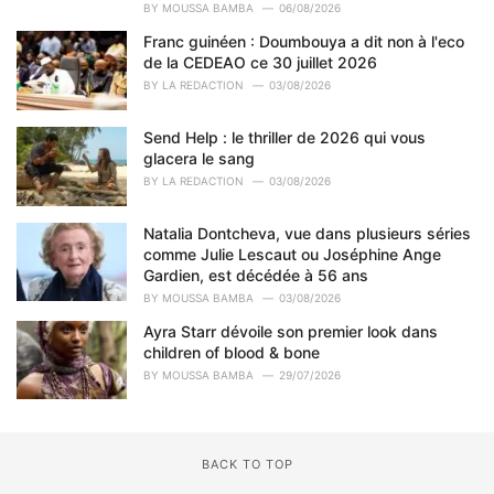
i
BY
MOUSSA BAMBA
06/08/2026
e
Franc guinéen : Doumbouya a dit non à l'eco
s
de la CEDEAO ce 30 juillet 2026
:
BY
LA REDACTION
03/08/2026
Send Help : le thriller de 2026 qui vous
glacera le sang
BY
LA REDACTION
03/08/2026
Natalia Dontcheva, vue dans plusieurs séries
comme Julie Lescaut ou Joséphine Ange
Gardien, est décédée à 56 ans
BY
MOUSSA BAMBA
03/08/2026
Ayra Starr dévoile son premier look dans
children of blood & bone
BY
MOUSSA BAMBA
29/07/2026
BACK TO TOP