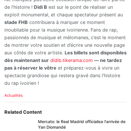
de l’histoire !
Didi B
est sur le point de réaliser un
exploit monumental, et chaque spectateur présent au
stade FHB
contribuera à marquer ce moment
inoubliable pour la musique ivoirienne. Fans de rap,
passionnés de musique et mélomanes, c’est le moment
de montrer votre soutien et d’écrire une nouvelle page
aux côtés de votre artiste.
Les billets sont disponibles
dès maintenant sur
didib.tikerama.com
— ne tardez
pas à réserver le vôtre
et préparez-vous à vivre un
spectacle grandiose qui restera gravé dans l’histoire
du rap ivoirien !
C
Actualités
a
t
e
Related Content
g
o
Mercato: le Real Madrid officialise l'arrivée de
r
Yan Diomandé