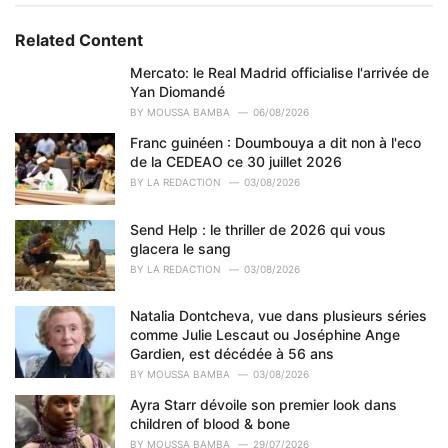
t
e
Related Content
g
o
Mercato: le Real Madrid officialise l'arrivée de
r
Yan Diomandé
i
BY
MOUSSA BAMBA
06/08/2026
e
Franc guinéen : Doumbouya a dit non à l'eco
s
de la CEDEAO ce 30 juillet 2026
:
BY
LA REDACTION
03/08/2026
Send Help : le thriller de 2026 qui vous
glacera le sang
BY
LA REDACTION
03/08/2026
Natalia Dontcheva, vue dans plusieurs séries
comme Julie Lescaut ou Joséphine Ange
Gardien, est décédée à 56 ans
BY
MOUSSA BAMBA
03/08/2026
Ayra Starr dévoile son premier look dans
children of blood & bone
BY
MOUSSA BAMBA
29/07/2026