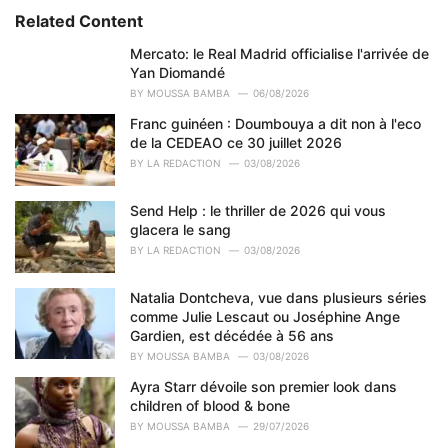
e
Related Content
g
o
Mercato: le Real Madrid officialise l'arrivée de
r
Yan Diomandé
i
BY
MOUSSA BAMBA
06/08/2026
e
Franc guinéen : Doumbouya a dit non à l'eco
s
de la CEDEAO ce 30 juillet 2026
:
BY
LA REDACTION
03/08/2026
Send Help : le thriller de 2026 qui vous
glacera le sang
BY
LA REDACTION
03/08/2026
Natalia Dontcheva, vue dans plusieurs séries
comme Julie Lescaut ou Joséphine Ange
Gardien, est décédée à 56 ans
BY
MOUSSA BAMBA
03/08/2026
Ayra Starr dévoile son premier look dans
children of blood & bone
BY
MOUSSA BAMBA
29/07/2026