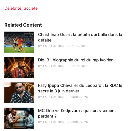
C
Célébrité
,
Société
a
t
e
Related Content
g
o
Christ Inao Oulaï : la pépite qui brille dans la
r
défaite
i
BY
LA REDACTION
21/06/2026
e
s
Didi B : biographie du roi du rap ivoirien
:
BY
LA REDACTION
19/06/2026
Fally Ipupa Chevalier du Léopard : la RDC le
sacre le 3 juin dernier
BY
LA REDACTION
06/06/2026
MC One vs Kedjevara : qui sort vraiment
perdant ?
BY
LA REDACTION
03/05/2026