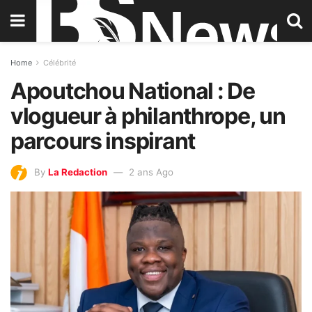
Home
Célébrité
Apoutchou National : De
vlogueur à philanthrope, un
parcours inspirant
By
La Redaction
2 ans Ago